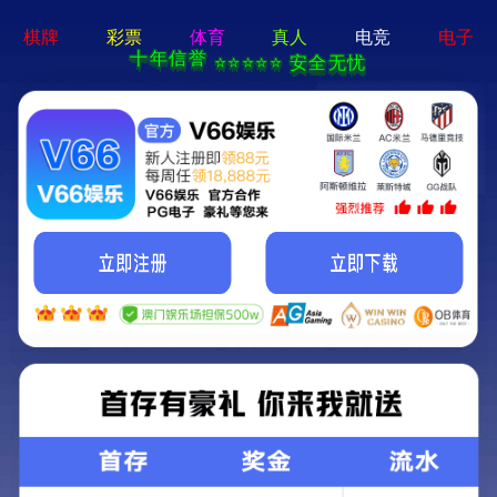
明博体育app官网入口-手机
App下载
网站首页
关于我们
产品中心