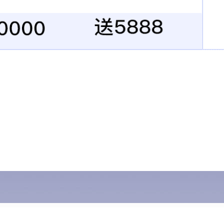
5M齿布小无缝带
8M小
查看更多